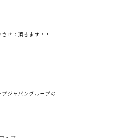
。
いさせて頂きます！！
ップジャパングループの
クアップ