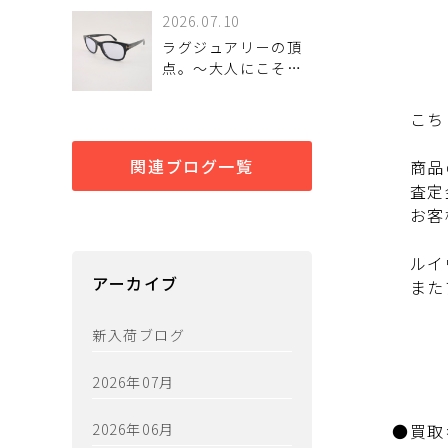
2026.07.10
ラグジュアリーの頂
点。～大人にこそ似
合う「TOM FORD」
のサングラス～
こちら
関連ブログ一覧
商品の
査定金
お客様
ルイヴ
アーカイブ
またア
新入荷ブログ
2026年07月
2026年06月
●買取