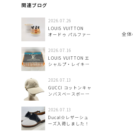
関連ブログ
2026.07.26
LOUIS VUITTON
全体の
オードゥ パルファン
ミニチュアセット
お買取させていただ
2026.07.16
きました♪
LOUIS VUITTON エ
シャルプ・レイキャ
ビック グラディエン
ト マフラー 入荷しま
2026.07.13
した♪
GUCCI コットンキャ
ンバスベースボール
キャップ Sサイズ 入
荷しました♪
2026.07.13
Ducal☆レザーシュ
ーズ入荷しました！