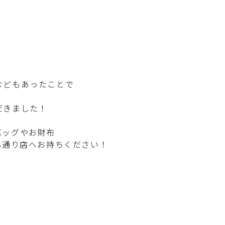
などもあったことで
だきました！
バッグやお財布
S通り店へお持ちください！