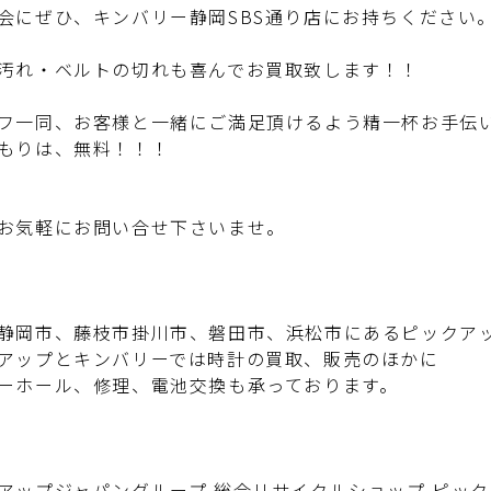
会にぜひ、キンバリー静岡SBS通り店にお持ちください
汚れ・ベルトの切れも喜んでお買取致します！！
フ一同、お客様と一緒にご満足頂けるよう精一杯お手伝
もりは、無料！！！
お気軽にお問い合せ下さいませ。
静岡市、藤枝市掛川市、磐田市、浜松市にあるピックア
アップとキンバリーでは時計の買取、販売のほかに
ーホール、修理、電池交換も承っております。
アップジャパングループ 総合リサイクルショップ ピッ