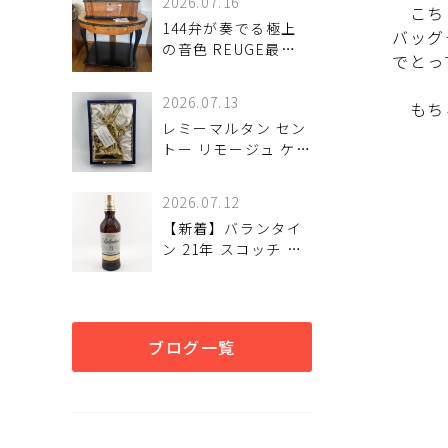
2026.07.16
こちら
144弁が奏でる極上
バッグ
の音色 REUGE最高
でとっ
級モデル♪
2026.07.13
もちろ
レミーマルタン セン
トー リモージュ ケン
タウロス 700ml 40%
ブランデー
2026.07.12
【新着】バランタイ
ン 21年 スコッチ ウ
イスキー 700ml 未開
栓が
ブログ一覧