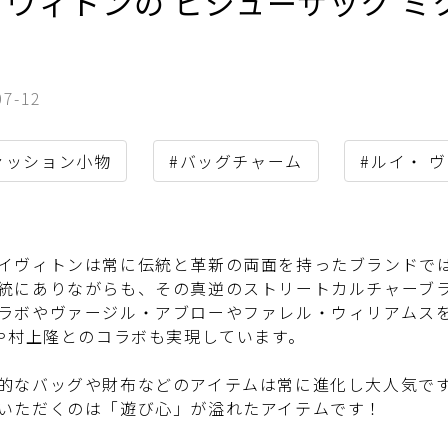
ヴィトンの ビジューサック ミク
！
07-12
ァッション小物
#バッグチャーム
#ルイ・ ヴ
ィトンは常に伝統と革新の両面を持ったブランドでは
統にありながらも、その真逆のストリートカルチャーブラン
ラボやヴァージル・アブローやファレル・ウィリアムス
Oや村上隆とのコラボも実現しています。
なバッグや財布などのアイテムは常に進化し大人気で
いただくのは「遊び心」が溢れたアイテムです！