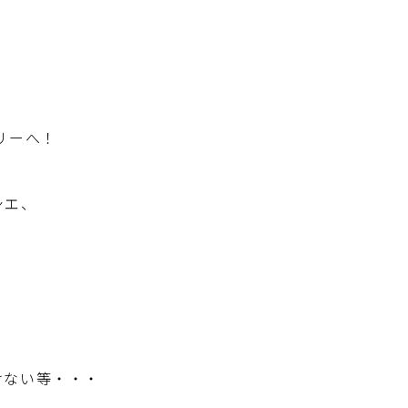
リーへ！
シエ、
けない等・・・