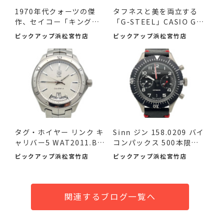
1970年代クォーツの傑
タフネスと美を両立する
作、セイコー「キングク
「G-STEEL」CASIO G-S
ォー...
HOCK ...
ピックアップ浜松宮竹店
ピックアップ浜松宮竹店
タグ・ホイヤー リンク キ
Sinn ジン 158.0209 バイ
ャリバー5 WAT2011.BA
コンパックス 500本限定
095...
品...
ピックアップ浜松宮竹店
ピックアップ浜松宮竹店
関連するブログ一覧へ