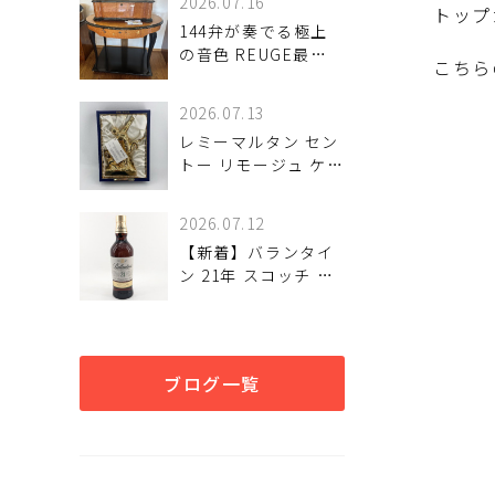
2026.07.16
トップ
144弁が奏でる極上
の音色 REUGE最高
こちら
級モデル♪
2026.07.13
レミーマルタン セン
トー リモージュ ケン
タウロス 700ml 40%
ブランデー
2026.07.12
【新着】バランタイ
ン 21年 スコッチ ウ
イスキー 700ml 未開
栓が
ブログ一覧