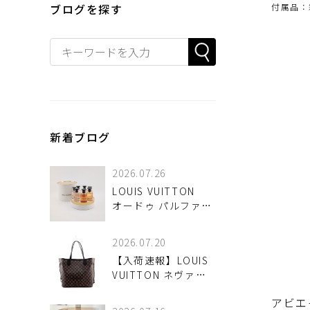
ブログを探す
付属品：
新着ブログ
2026.07.26
LOUIS VUITTON
オードゥ パルファン
ミニチュアセット
お買取させていただ
2026.07.20
きました♪
【入荷速報】LOUIS
VUITTON ネヴァー
フルMM ダミエ エベ
アビエ
ヌ N51105 が！