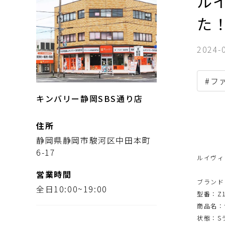
ル
た
2024-
#フ
キンバリー静岡SBS通り店
住所
静岡県静岡市駿河区中田本町
6-17
ルイヴィ
営業時間
ブランド：
全日10:00~19:00
型番：
Z
商品名：
状態：S