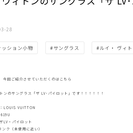
イヴィトンのサングラス「ザ LV
！
03-28
ァッション小物
#サングラス
#ルイ・ ヴィトン
今回ご紹介させていただくのはこちら
トンのサングラス「ザ LV･パイロット」です！！！！！！
LOUIS VUITTON
1619U
ザLV・パイロット
ランク（未使用に近い）