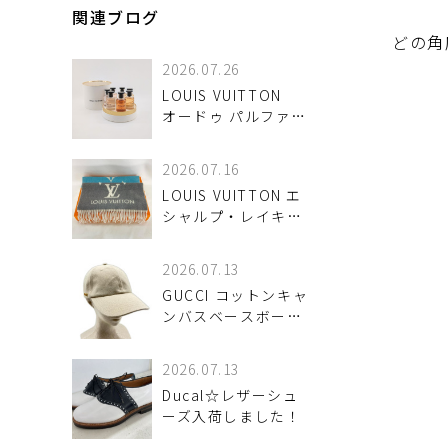
関連ブログ
どの角
2026.07.26
LOUIS VUITTON
オードゥ パルファン
ミニチュアセット
お買取させていただ
2026.07.16
きました♪
LOUIS VUITTON エ
シャルプ・レイキャ
ビック グラディエン
ト マフラー 入荷しま
2026.07.13
した♪
GUCCI コットンキャ
ンバスベースボール
キャップ Sサイズ 入
荷しました♪
2026.07.13
Ducal☆レザーシュ
ーズ入荷しました！