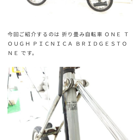
今回ご紹介するのは 折り畳み自転車 ＯＮＥ Ｔ
ＯＵＧＨ ＰＩＣＮＩＣＡ ＢＲＩＤＧＥＳＴＯ
ＮＥ です。