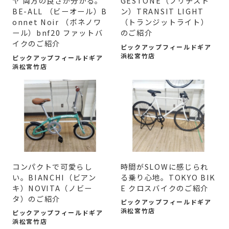
ヤ 両方の良さが分かる。
GESTONE（ブリヂスト
BE-ALL （ビーオール）B
ン）TRANSIT LIGHT
onnet Noir （ボネノワ
（トランジットライト）
ール）bnf20 ファットバ
のご紹介
イクのご紹介
ピックアップフィールドギア
浜松宮竹店
ピックアップフィールドギア
浜松宮竹店
コンパクトで可愛らし
時間がSLOWに感じられ
い。BIANCHI（ビアン
る乗り心地。TOKYO BIK
キ）NOVITA（ノビー
E クロスバイクのご紹介
タ）のご紹介
ピックアップフィールドギア
浜松宮竹店
ピックアップフィールドギア
浜松宮竹店