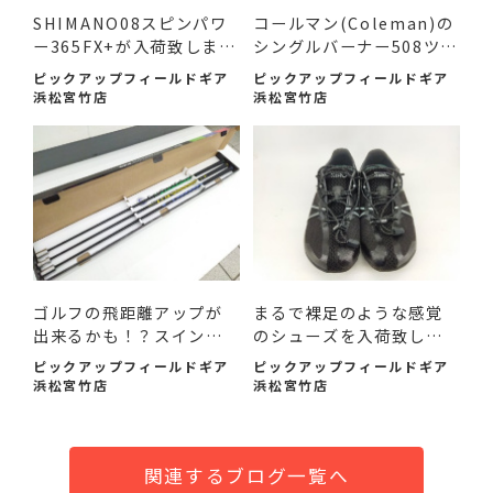
SHIMANO08スピンパワ
コールマン(Coleman)の
ー365FX+が入荷致しまし
シングルバーナー508ツー
た！
レ...
ピックアップフィールドギア
ピックアップフィールドギア
浜松宮竹店
浜松宮竹店
ゴルフの飛距離アップが
まるで裸足のような感覚
出来るかも！？スイング
のシューズを入荷致しま
練...
した！
ピックアップフィールドギア
ピックアップフィールドギア
浜松宮竹店
浜松宮竹店
関連するブログ一覧へ