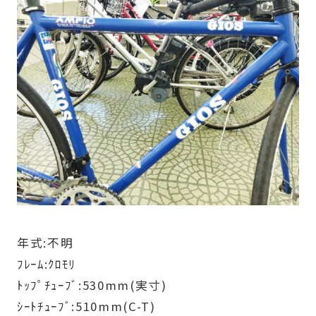
年式:不明
ﾌﾚｰﾑ:ｸﾛﾓﾘ
ﾄｯﾌﾟﾁｭｰﾌﾞ:530mm(実寸)
ｼｰﾄﾁｭｰﾌﾞ:510mm(C-T)