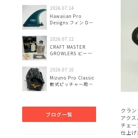
入荷しました♪
2026.07.14
Hawaiian Pro
Designs フィン DT
10.0 ハワイアン プロ
デザインズ 入荷しま
2026.07.12
した♪
CRAFT MASTER
GROWLERS ビール
サーバー 64oz 未使
用品 入荷しました♪
2026.07.10
Mizuno Pro Classic
軟式ピッチャー用グ
ローブが！ 入荷しま
した♪
クラン
ブログ一覧
アクス
チェーン
仕上げ