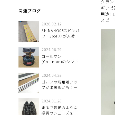
クランク
ギア:5
関連ブログ
用途:
スピード
2026.02.12
SHIMANO08スピンパ
ワー365FX+が入荷致
しました！
2024.06.29
コールマン
(Coleman)のシング
ルバーナー508ツー
レバーが入荷いたし
2024.04.28
ました！
ゴルフの飛距離アッ
プが出来るかも！？
スイング練習器入荷
いたしました！
2024.01.28
まるで裸足のような
感覚のシューズを入