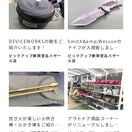
DEVICEWORKSの鍋をご
Smith&amp;Wessonの
紹介いたします！
ナイフが入荷致しまし
た！
ピックアップ静岡登呂バザー
ピックアップ静岡登呂バザー
ル店
ル店
焚き火が楽しい火吹き
アウトドア用品コーナー
棒・火かき棒をご紹介い
がリニューアルしまし
たし...
た！