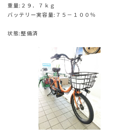
重量:２９．７ｋｇ
バッテリー実容量:７５－１００％
状態:整備済