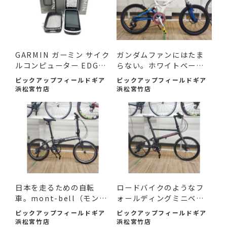
GARMIN ガーミン サイク
ガンダムファンにはたま
ルコンピューター EDGE1
らない。ホワイトベース
030...
ミ...
ピックアップフィールドギア
ピックアップフィールドギア
浜松宮竹店
浜松宮竹店
日本を走るための自転
ロードバイクのようなフ
車。mont-bell（モンベ
ォールディングミニベ
ル）SC...
ロ。P...
ピックアップフィールドギア
ピックアップフィールドギア
浜松宮竹店
浜松宮竹店