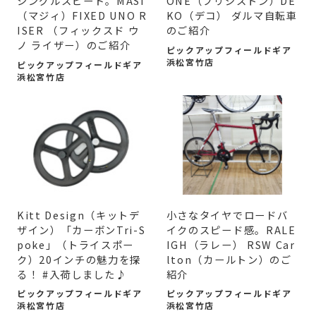
シングルスピード。MASI
ONE（ブリジストン）DE
（マジィ）FIXED UNO R
KO（デコ） ダルマ自転車
ISER （フィックスド ウ
のご紹介
ノ ライザー）のご紹介
ピックアップフィールドギア
浜松宮竹店
ピックアップフィールドギア
浜松宮竹店
Kitt Design（キットデ
小さなタイヤでロードバ
ザイン）「カーボンTri-S
イクのスピード感。RALE
poke」（トライスポー
IGH（ラレー） RSW Car
ク）20インチの魅力を探
lton（カールトン）のご
る！ #入荷しました♪
紹介
ピックアップフィールドギア
ピックアップフィールドギア
浜松宮竹店
浜松宮竹店