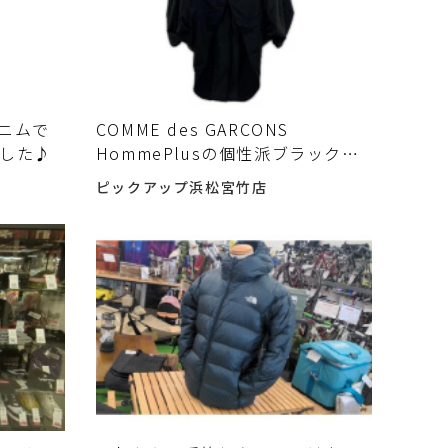
デニムで
COMME des GARCONS
ました♪
HommePlusの個性派ブラックジ
ャケット #入荷しました♪
ピックアップ浜松宮竹店