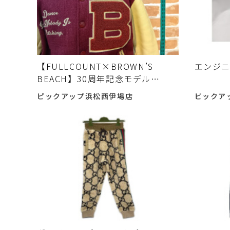
【FULLCOUNT×BROWN’S
エンジ
BEACH】30周年記念モデル
BEACH CLOTH Versity Jacketが
ピックアップ浜松西伊場店
ピックア
入荷しました。