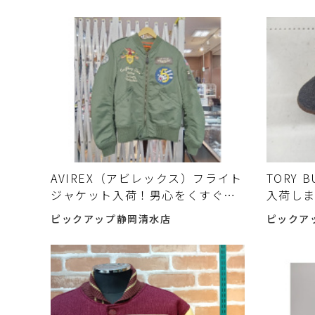
AVIREX（アビレックス）フライト
TORY
ジャケット入荷！男心をくすぐる
入荷し
MA-1カスタムモデル！✨
ピックアップ静岡清水店
ピックア