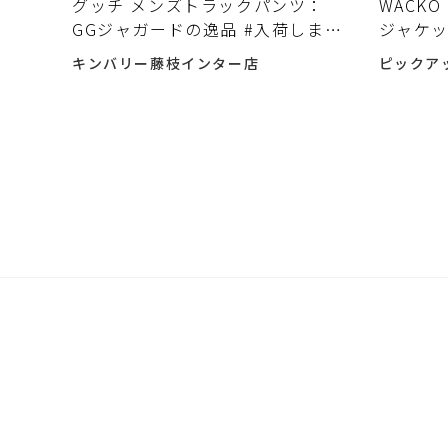
グッチ メンズトラックパンツ：
WACKO
GGジャガードの逸品 #入荷しまし
ジャケッ
た♪
キンバリー藤枝インター店
ピックア