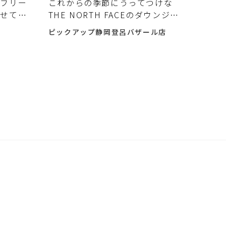
 フリー
これからの季節にうってつけな
させてい
THE NORTH FACEのダウンジャ
ケットをご紹介いたします。
ピックアップ静岡登呂バザール店