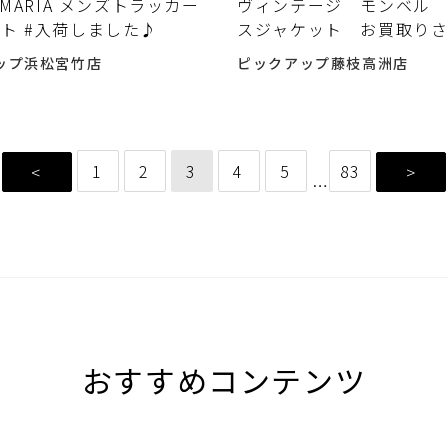
 MARIA メンズトラッカー
ヴィンテージ モンベル
ト #入荷しました♪
スジャケット お買取り
ただきました！
ップ浜松宮竹店
ピックアップ藤枝高洲店
1
2
3
4
5
83
<
>
…
おすすめコンテンツ