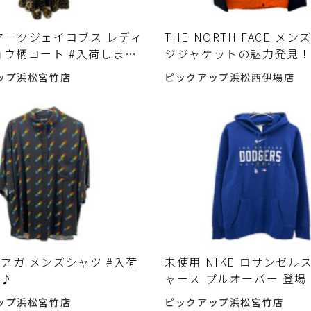
マークジェイコブス レディ
THE NORTH FACE メ
ョウ柄コート #入荷しまし
ジジャケットの魅力発見！
しました♪
ップ浜松宮竹店
ピックアップ浜松西伊場店
ガ メンズシャツ #入荷
未使用 NIKE ロサンゼル
た♪
ャース プルオーバー 登場
しました♪
ップ浜松宮竹店
ピックアップ浜松宮竹店