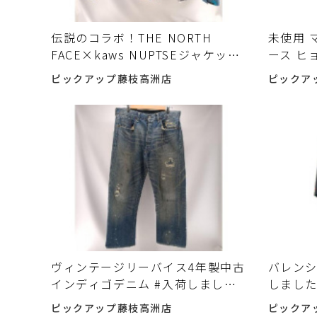
伝説のコラボ！THE NORTH
未使用 
FACE×kaws NUPTSEジャケット
ース ヒ
#入荷しました♪
た♪
ピックアップ藤枝高洲店
ピックア
ヴィンテージリーバイス4年製中古
バレンシア
インディゴデニム #入荷しました
しまし
♪
ピックアップ藤枝高洲店
ピックア