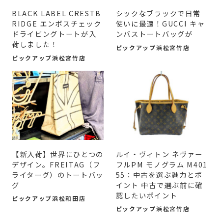
BLACK LABEL CRESTB
シックなブラックで日常
RIDGE エンボスチェック
使いに最適！GUCCI キャ
ドライビングトートが入
ンバストートバッグが
荷しました！
ピックアップ浜松宮竹店
ピックアップ浜松宮竹店
【新入荷】世界にひとつの
ルイ・ヴィトン ネヴァー
デザイン。FREITAG（フ
フルPM モノグラム M401
ライターグ）のトートバッ
55：中古を選ぶ魅力とポ
グ
イント 中古で選ぶ前に確
認したいポイント
ピックアップ浜松和田店
ピックアップ浜松宮竹店