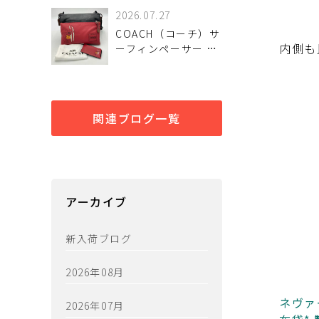
イドMMはどんなバッ
2026.07.27
グ？中古で買うメリ
COACH（コーチ）サ
ットと注意点 中古で
内側も
ーフィンペーサー シ
選ぶ前に確認したい
ョルダーバッグは中
ポイント
古で買うべき？魅力
と注意点 中古で選ぶ
前に確認したいポイ
関連ブログ一覧
ント
アーカイブ
新入荷ブログ
2026年08月
ネヴァ
2026年07月