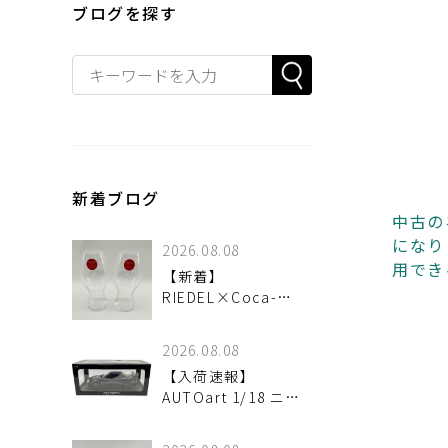
ブログを探す
新着ブログ
中古の
になり
2026.08.08
用でき
【新着】
RIEDEL×Coca-
Cola グラスセットで
特別なひとときを
2026.08.08
【入荷速報】
AUTOart 1/18 ニス
モ R34 GT-R Z-tune
ブラック！