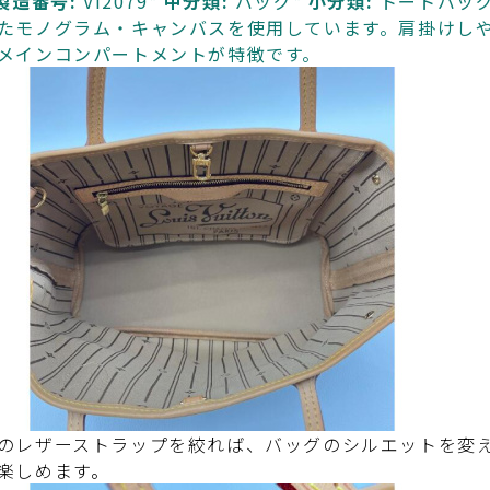
製造番号:
VI2079*
中分類:
バッグ*
小分類:
トートバッグ
たモノグラム・キャンバスを使用しています。肩掛けしや
メインコンパートメントが特徴です。
のレザーストラップを絞れば、バッグのシルエットを変
楽しめます。