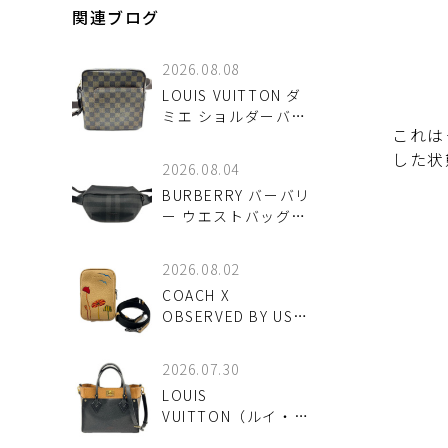
関連ブログ
2026.08.08
LOUIS VUITTON ダ
ミエ ショルダーバッ
これは
グ オラフPM N41442
した状
入荷しました♪
2026.08.04
BURBERRY バーバリ
ー ウエストバッグ
8067398 ボディバッ
グが入荷しました！
2026.08.02
COACH X
OBSERVED BY US
エイデン クロスボデ
ィバッグが入荷しま
2026.07.30
した！
LOUIS
VUITTON（ルイ・ヴ
ィトン）オンマイサ