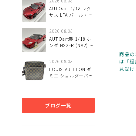
2026.08.08
AUTOart 1/18 レク
サス LFA パール・レ
ッド ミニカーが！
2026.08.08
AUTOart製 1/18 ホ
ンダ NSX-R (NA2) ニ
ューフォーミュラレ
商品の
ッドが！
は「程
2026.08.08
見受け
LOUIS VUITTON ダ
ミエ ショルダーバッ
グ オラフPM N41442
入荷しました♪
ブログ一覧