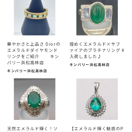
華やかさと上品さ Diorの
煌めくエメラルド×サフ
エメラルドダイヤモンド
ァイアのプラチナリング #
リングをご紹介 キン
入荷しました♪
バリー浜松高林店
キンバリー浜松高林店
キンバリー浜松高林店
天然エメラルド輝く！ソ
【エメラルド輝く魅惑のP