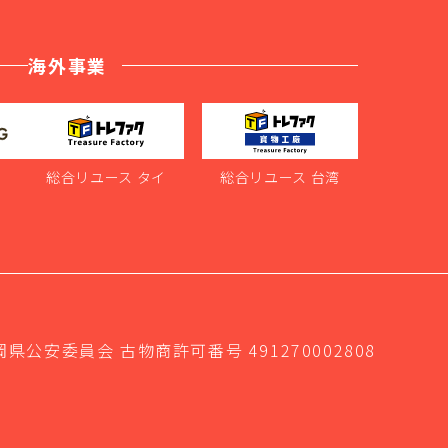
海外事業
ス
総合リユース タイ
総合リユース 台湾
岡県公安委員会 古物商許可番号 491270002808