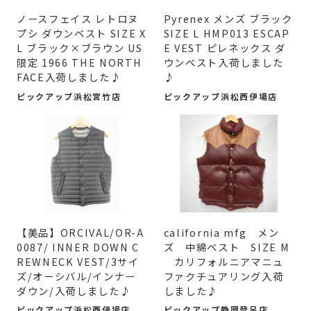
​ノースフェイス レトロヌ
Pyrenex メンズ ブラック
プシ ダウンベスト SIZE X
SIZE L HMP013 ESCAP
L ブラック×ブラウン US
E VEST ピレネックス ダ
限定 1966 THE NORTH
ウンベスト入荷しました
FACE入荷しました♪
♪
ピックアップ浜松宮竹店
ピックアップ浜松西伊場店
【美品】ORCIVAL/OR-A
california mfg メン
0087/ INNER DOWN C
ズ 中綿ベスト SIZE M
REWNECK VEST/3サイ
カリフォルニアマニュ
ズ/オーシバル/インナー
ファクチュアリング入荷
ダウン/入荷しました♪
しました♪
ピックアップ浜松西伊場店
ピックアップ静岡登呂店