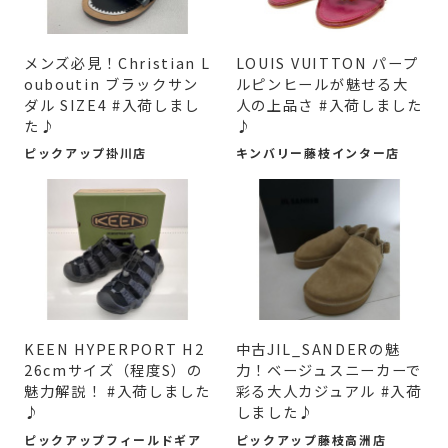
メンズ必見！Christian L
LOUIS VUITTON パープ
ouboutin ブラックサン
ルピンヒールが魅せる大
ダル SIZE4 #入荷しまし
人の上品さ #入荷しました
た♪
♪
ピックアップ掛川店
キンバリー藤枝インター店
KEEN HYPERPORT H2
中古JIL_SANDERの魅
26cmサイズ（程度S）の
力！ベージュスニーカーで
魅力解説！ #入荷しました
彩る大人カジュアル #入荷
♪
しました♪
ピックアップフィールドギア
ピックアップ藤枝高洲店