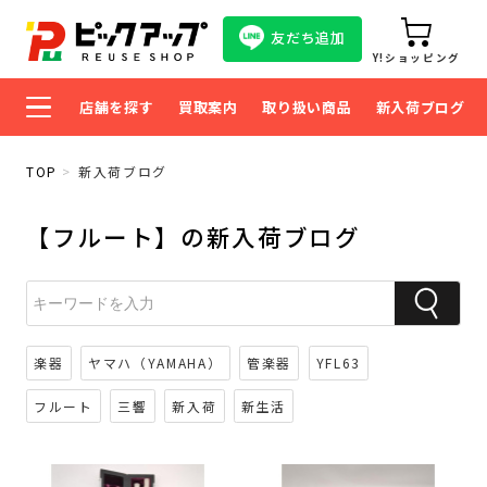
友だち追加
Y!ショッピング
店舗を探す
買取案内
取り扱い商品
新入荷ブログ
TOP
新入荷ブログ
【フルート】の新入荷ブログ
楽器
ヤマハ（YAMAHA）
管楽器
YFL63
フルート
三響
新入荷
新生活