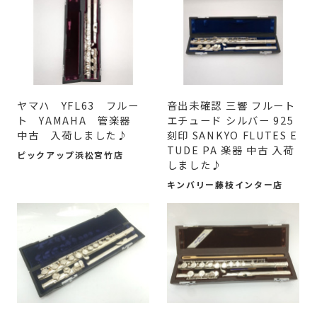
ヤマハ YFL63 フルー
音出未確認 三響 フルート
ト YAMAHA 管楽器
エチュード シルバー 925
中古 入荷しました♪
刻印 SANKYO FLUTES E
TUDE PA 楽器 中古 入荷
ピックアップ浜松宮竹店
しました♪
キンバリー藤枝インター店