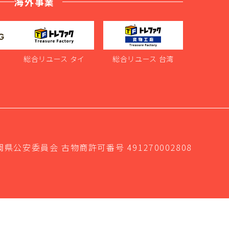
海外事業
ス
総合リユース タイ
総合リユース 台湾
岡県公安委員会 古物商許可番号 491270002808