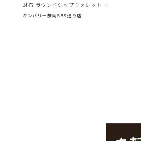
財布 ラウンドジップウォレット グ
リーン カイマン ワニ革 クロコダ
キンバリー静岡SBS通り店
イル入荷しました♪