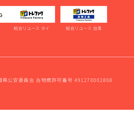
ス
総合リユース タイ
総合リユース 台湾
岡県公安委員会 古物商許可番号 491270002808