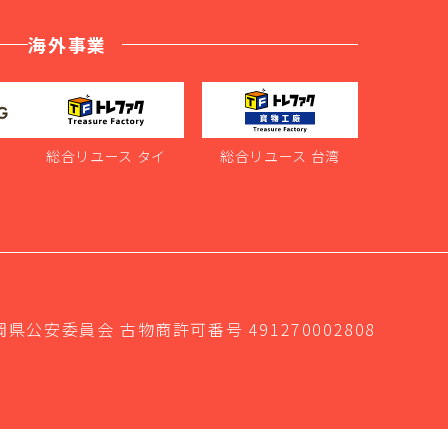
海外事業
ス
総合リユース タイ
総合リユース 台湾
岡県公安委員会 古物商許可番号 491270002808