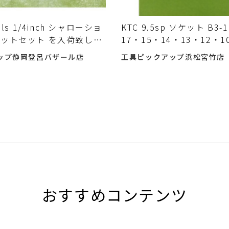
ols 1/4inch シャローショ
KTC 9.5sp ソケット B3-
ットセット を入荷致しま
17・15・14・13・12・1
8・7・6 11個セット 入
ップ静岡登呂バザール店
工具ピックアップ浜松宮竹店
♪
おすすめコンテンツ