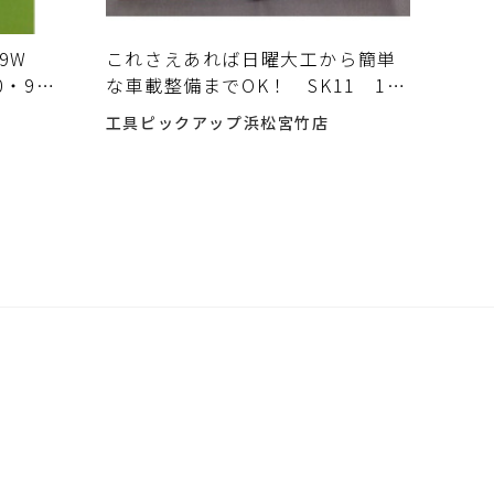
19W
これさえあれば日曜大工から簡単
0・9・
な車載整備までOK！ SK11 1/2
荷しました
ソケットレンチセット 13ピース
工具ピックアップ浜松宮竹店
入り