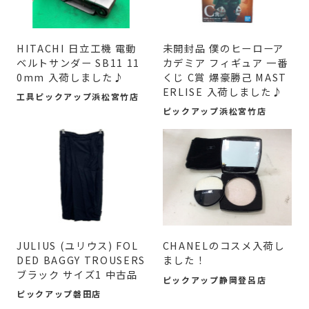
HITACHI 日立工機 電動
未開封品 僕のヒーローア
ベルトサンダー SB11 11
カデミア フィギュア 一番
0mm 入荷しました♪
くじ C賞 爆豪勝己 MAST
ERLISE 入荷しました♪
工具ピックアップ浜松宮竹店
ピックアップ浜松宮竹店
JULIUS (ユリウス) FOL
CHANELのコスメ入荷し
DED BAGGY TROUSERS
ました！
ブラック サイズ1 中古品
ピックアップ静岡登呂店
ピックアップ磐田店