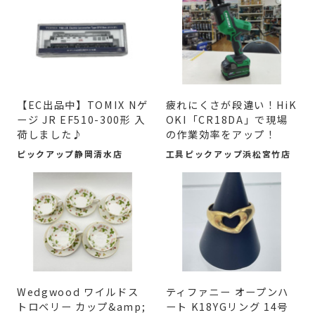
【EC出品中】TOMIX Nゲ
疲れにくさが段違い！HiK
ージ JR EF510-300形 入
OKI「CR18DA」で現場
荷しました♪
の作業効率をアップ！
ピックアップ静岡清水店
工具ピックアップ浜松宮竹店
Wedgwood ワイルドス
ティファニー オープンハ
トロベリー カップ&amp;
ート K18YGリング 14号