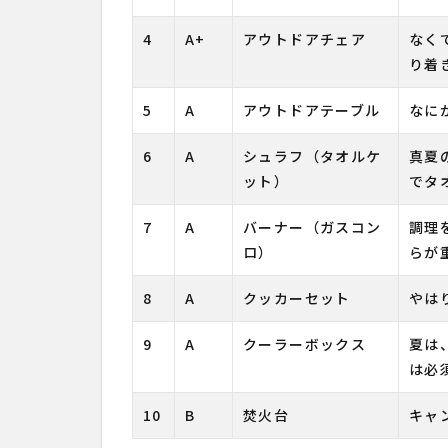
4
A+
アウトドアチェア
なく
り着
5
A
アウトドアテーブル
なに
6
A
シュラフ（タオルケ
真夏
ット）
でタ
7
A
バーナー（ガスコン
調理
ロ）
らが
8
A
クッカーセット
やは
9
A
クーラーボックス
夏は
は必
10
B
焚火台
キャ