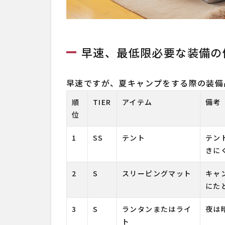
早速、最低限必要な装備の
早速ですが、夏キャンプをする際の装備
順
TIER
アイテム
備考
位
1
SS
テント
テン
きに
2
S
スリーピングマット
キャ
にた
3
S
ランタンまたはライ
夜は
ト