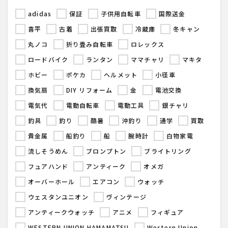
adidas
保証
子供用自転車
国際送金
喜平
古着
出張買取
冷蔵庫
冬キャン
丸ノコ
折り畳み自転車
ロレックス
ロードバイク
ランタン
ママチャリ
マキタ
ホビー
ポケカ
ヘルメット
小径車
換気扇
DIY リフォーム
金
電池交換
電気代
電動自転車
電動工具
銀チャリ
釣具
釣り
酷暑
沖釣り
通学
買取
貴金属
船釣り
船
腕時計
白物家電
流しそうめん
ブロンプトン
ブライトリング
フュアハンド
アンティーク
オメガ
オーバーホール
エアコン
ウォッチ
ウェスタンユニオン
ヴィンテージ
アンティークウォッチ
アニメ
フィギュア
WESTERN UNION HAMAMATSU
Western Union