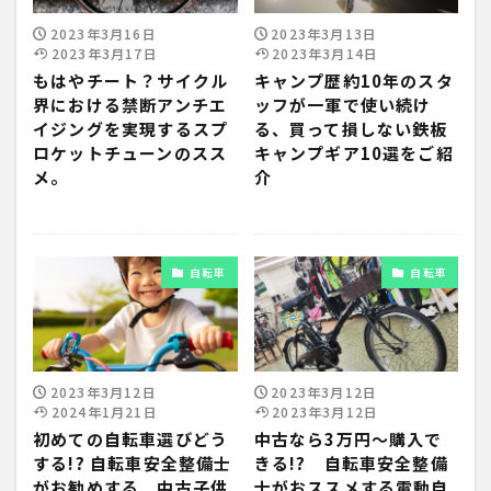
2023年3月16日
2023年3月13日
2023年3月17日
2023年3月14日
もはやチート？サイクル
キャンプ歴約10年のスタ
界における禁断アンチエ
ッフが一軍で使い続け
イジングを実現するスプ
る、買って損しない鉄板
ロケットチューンのスス
キャンプギア10選をご紹
メ。
介
自転車
自転車
2023年3月12日
2023年3月12日
2024年1月21日
2023年3月12日
初めての自転車選びどう
中古なら3万円～購入で
する!? 自転車安全整備士
きる!? 自転車安全整備
がお勧めする 中古子供
士がおススメする電動自