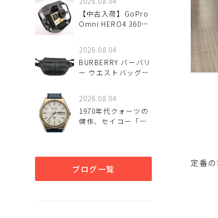
2026.08.04
【中古入荷】GoPro
Omni HERO4 360度
撮影カメラで、新た
な映像体験を。
2026.08.04
BURBERRY バーバリ
ー ウエストバッグ
8067398 ボディバッ
グが入荷しました！
2026.08.04
1970年代クォーツの
傑作、セイコー「キ
ングクォーツ 4823-
8120」が入荷しまし
た！
定番の
ブログ一覧