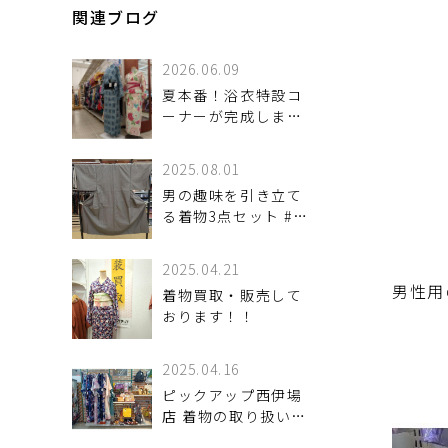
関連ブログ
2026.06.09
夏本番！浴衣特設コ
ーナーが完成しまし
た♪【ピックアップ
浜松宮竹店】
2025.08.01
男の趣味を引き立て
る着物3点セット #入
荷しました♪
2025.04.21
男性用
着物買取・販売して
おります！！
2025.04.16
ピックアップ西伊場
店 着物の取り扱いを
始めました。