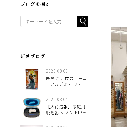
ブログを探す
新着ブログ
2026.08.06
未開封品 僕のヒーロ
ーアカデミア フィギ
ュア 一番くじ C賞 爆
豪勝己 MASTERLISE
2026.08.04
入荷しました♪
【入荷速報】家庭用
脱毛器 ケノン NIPL-
2080 V8.0 2019年製
をご紹介！