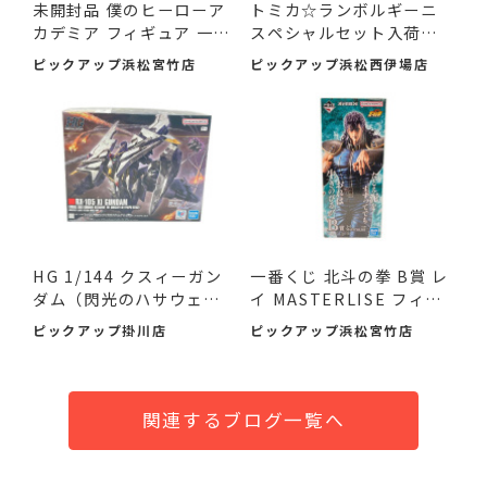
未開封品 僕のヒーローア
トミカ☆ランボルギーニ
カデミア フィギュア 一
スペシャルセット入荷し
番...
まし...
ピックアップ浜松宮竹店
ピックアップ浜松西伊場店
HG 1/144 クスィーガン
一番くじ 北斗の拳 B賞 レ
ダム（閃光のハサウェ
イ MASTERLISE フィギ
イ）が...
ュ...
ピックアップ掛川店
ピックアップ浜松宮竹店
関連するブログ一覧へ