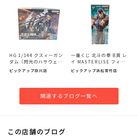
HG 1/144 クスィーガン
一番くじ 北斗の拳 B賞 レ
ダム（閃光のハサウェ
イ MASTERLISE フィギ
イ）が...
ュ...
ピックアップ掛川店
ピックアップ浜松宮竹店
関連するブログ一覧へ
この店舗のブログ