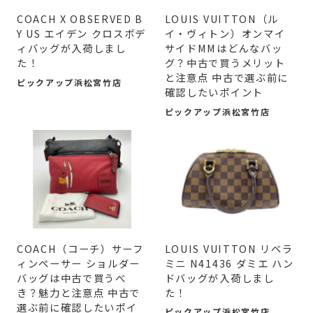
COACH X OBSERVED B
LOUIS VUITTON（ル
Y US エイデン クロスボデ
イ・ヴィトン）オンマイ
ィバッグが入荷しまし
サイドMMはどんなバッ
た！
グ？中古で買うメリット
と注意点 中古で選ぶ前に
ピックアップ浜松宮竹店
確認したいポイント
ピックアップ浜松宮竹店
COACH（コーチ）サーフ
LOUIS VUITTON リベラ
ィンペーサー ショルダー
ミニ N41436 ダミエ ハン
バッグは中古で買うべ
ドバッグが入荷しまし
き？魅力と注意点 中古で
た！
選ぶ前に確認したいポイ
ピックアップ浜松宮竹店