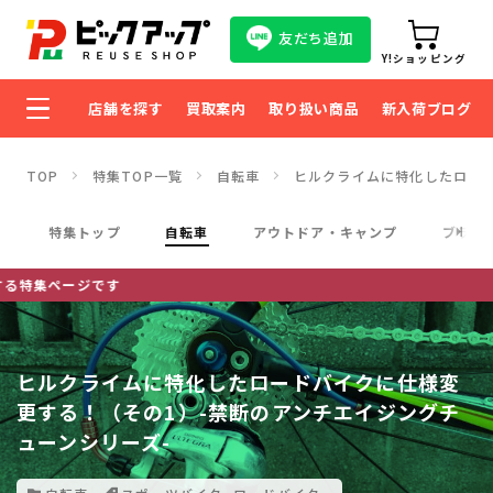
友だち追加
Y!ショッピング
店舗を探す
買取案内
取り扱い商品
新入荷ブログ
TOP
特集TOP一覧
自転車
ヒルクライムに特化したロード
特集トップ
自転車
アウトドア・キャンプ
ブラン
ピ
ヒルクライムに特化したロードバイクに仕様変
更する！（その1）-禁断のアンチエイジングチ
ューンシリーズ-