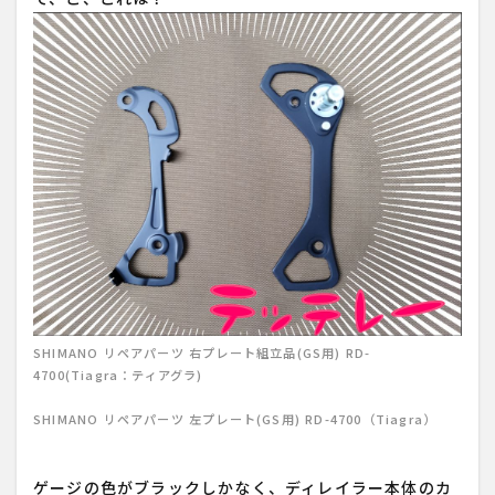
SHIMANO リペアパーツ 右プレート組立品(GS用) RD-
4700(Tiagra：ティアグラ)
SHIMANO リペアパーツ 左プレート(GS用) RD-4700（Tiagra）
ゲージの色がブラックしかなく、ディレイラー本体のカ