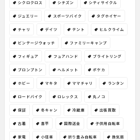
シクロクロス
シチズン
シティサイクル
ジュエリー
スポーツバイク
タグホイヤー
チャリ
デイツ
テント
ヒルクライム
ビンテージウォッチ
ファミリーキャンプ
フィギュア
フュアハンド
ブライトリング
ブロンプトン
ヘルメット
ポケカ
ホビー
マキタ
ママチャリ
ランタン
ロードバイク
ロレックス
丸ノコ
保証
冬キャン
冷蔵庫
出張買取
古着
喜平
国際送金
子供用自転車
家電
小径車
折り畳み自転車
換気扇