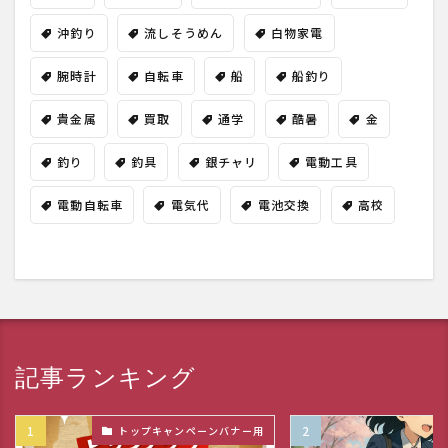
沖釣り
流しそうめん
白物家電
腕時計
自転車
船
船釣り
貴金属
買取
通学
酷暑
金
釣り
釣具
銀チャリ
電動工具
電動自転車
電気代
電池交換
高校
記事ランキング
トップキャンペーンバナー用