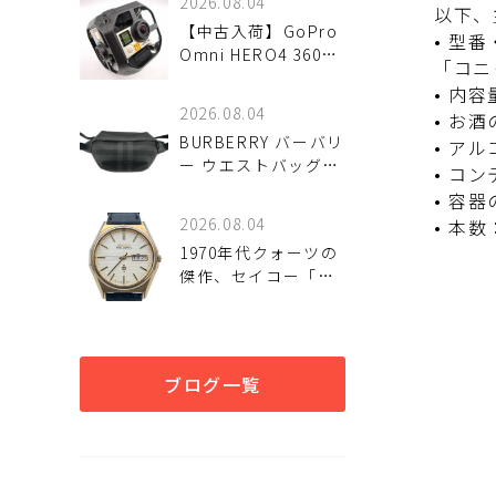
2026.08.04
以下、
【中古入荷】GoPro
• 型
Omni HERO4 360度
「コニ
撮影カメラで、新た
• 内容
な映像体験を。
2026.08.04
• お
BURBERRY バーバリ
• ア
ー ウエストバッグ
• コ
8067398 ボディバッ
• 容
グが入荷しました！
2026.08.04
• 本数
1970年代クォーツの
傑作、セイコー「キ
ングクォーツ 4823-
8120」が入荷しまし
た！
ブログ一覧