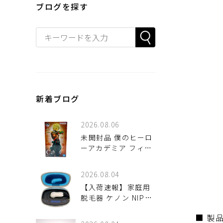
ブログを探す
新着ブログ
2026.08.06
未開封品 僕のヒーロ
ーアカデミア フィギ
ュア 一番くじ C賞 爆
豪勝己 MASTERLISE
2026.08.04
入荷しました♪
【入荷速報】家庭用
脱毛器 ケノン NIPL-
2080 V8.0 2019年製
■ 製
をご紹介！