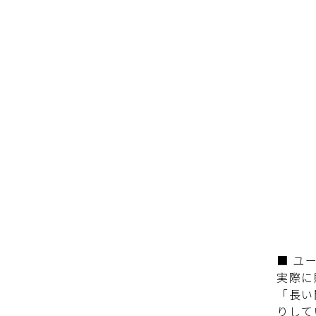
■ ユ
実際に
「長い
りして