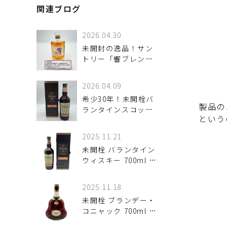
関連ブログ
2026.04.30
未開封の逸品！サン
トリー「響ブレンダ
ーチョイス」ウイス
キー のご紹介
2026.04.09
希少30年！未開栓バ
製品の
ランタインスコッチ
という
ウィスキー のご紹
介！
2025.11.21
未開栓 バランタイン
ウィスキー 700ml #
入荷しました♪
2025.11.18
未開栓 ブランデー・
コニャック 700ml 洋
酒ファン必見！ #入