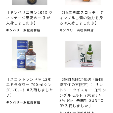
【ドンペリニヨン2013 ヴ
【15年熟成スコッチ！デ
ィンテージ至高の一瓶 が
ィンプル古酒の魅力を探
入荷しました♪】
る #入荷しました♪】
キンバリー浜松高林店
キンバリー浜松高林店
【スコットランド産 12年
【静岡県限定発送（静岡
エドラダワー 700mlシン
県在住の方限定）】サン
グルモルト #入荷しました
トリー ウイスキー 白州 シ
♪】
ングルモルト 700ml 4
3% 箱付 未開封 SUNTO
キンバリー浜松高林店
RY入荷しました♪
キンバリー浜松高林店