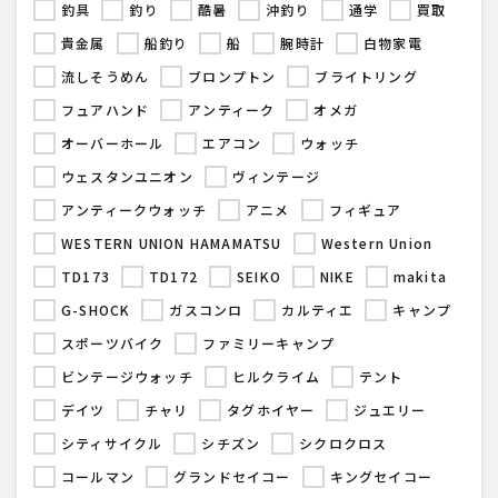
釣具
釣り
酷暑
沖釣り
通学
買取
貴金属
船釣り
船
腕時計
白物家電
流しそうめん
ブロンプトン
ブライトリング
フュアハンド
アンティーク
オメガ
オーバーホール
エアコン
ウォッチ
ウェスタンユニオン
ヴィンテージ
アンティークウォッチ
アニメ
フィギュア
WESTERN UNION HAMAMATSU
Western Union
TD173
TD172
SEIKO
NIKE
makita
G-SHOCK
ガスコンロ
カルティエ
キャンプ
スポーツバイク
ファミリーキャンプ
ビンテージウォッチ
ヒルクライム
テント
デイツ
チャリ
タグホイヤー
ジュエリー
シティサイクル
シチズン
シクロクロス
コールマン
グランドセイコー
キングセイコー