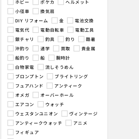
ホビー
ポケカ
ヘルメット
小径車
換気扇
DIY リフォーム
金
電池交換
電気代
電動自転車
電動工具
銀チャリ
釣具
釣り
酷暑
沖釣り
通学
買取
貴金属
船釣り
船
腕時計
白物家電
流しそうめん
ブロンプトン
ブライトリング
フュアハンド
アンティーク
オメガ
オーバーホール
エアコン
ウォッチ
ウェスタンユニオン
ヴィンテージ
アンティークウォッチ
アニメ
フィギュア