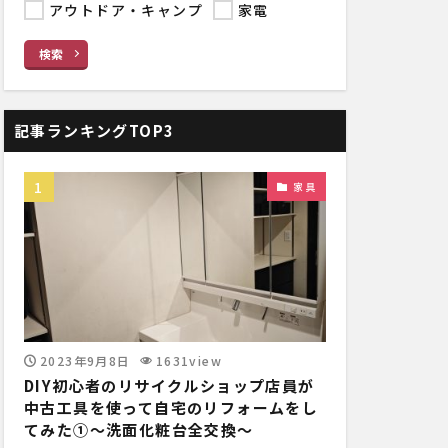
アウトドア・キャンプ
家電
検索
記事ランキングTOP3
家具
2023年9月8日
1631view
DIY初心者のリサイクルショップ店員が
中古工具を使って自宅のリフォームをし
てみた①～洗面化粧台全交換～