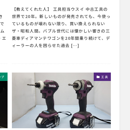
、
【教えてくれた人】 工具担当ウスイ 中古工具の
き
世界で20年。新しいものが発売されても、今使っ
りで
ているものが壊れない限り、買い換えられない
ーム
ザ・昭和人間。バブル世代には懐かしい響きの三
・エ
菱車ディアマンテワゴンを20年間乗り続けて、デ
ィーラーの人を困らせた過去 […]
ンプ
工具